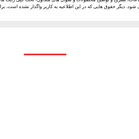
شود. دیگر حقوق هایی که در این اطلاعیه به کاربر واگذار نشده است، ب
پیوند ها
ریق ، رنگ، عایق و نسوزکاری در
دفتر مرکزی:
تهران اتوبان یادگارشما
ه گیری از پرسنل آموزش دیده و
تلفن:
۰۲۱۲۲۱۱۸۳۹۱
تلفن همراه:
۰۹۰۵۸۰۳۴۸۷۷
کدپستی:
1981717653
ساعات کاری:
شنبه تا چهارشنبه ساعت 8:30 