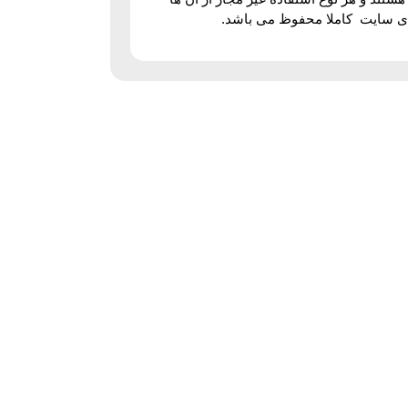
رای سایت کاملا محفوظ می باشد.
ل ایثارگران شمالی البرزدوم پلاک ۱ واحد ۲
الی 16:00