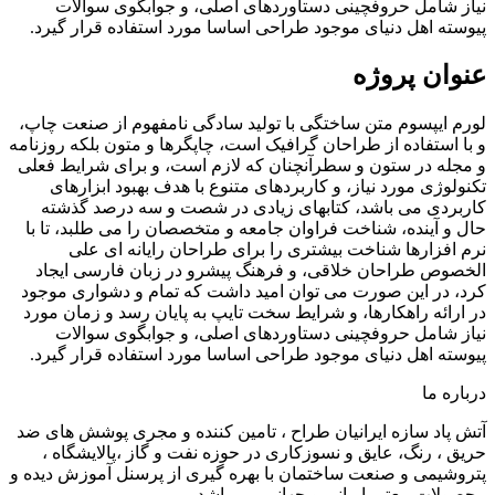
نیاز شامل حروفچینی دستاوردهای اصلی، و جوابگوی سوالات
پیوسته اهل دنیای موجود طراحی اساسا مورد استفاده قرار گیرد.
عنوان پروژه
لورم ایپسوم متن ساختگی با تولید سادگی نامفهوم از صنعت چاپ،
و با استفاده از طراحان گرافیک است، چاپگرها و متون بلکه روزنامه
و مجله در ستون و سطرآنچنان که لازم است، و برای شرایط فعلی
تکنولوژی مورد نیاز، و کاربردهای متنوع با هدف بهبود ابزارهای
کاربردی می باشد، کتابهای زیادی در شصت و سه درصد گذشته
حال و آینده، شناخت فراوان جامعه و متخصصان را می طلبد، تا با
نرم افزارها شناخت بیشتری را برای طراحان رایانه ای علی
الخصوص طراحان خلاقی، و فرهنگ پیشرو در زبان فارسی ایجاد
کرد، در این صورت می توان امید داشت که تمام و دشواری موجود
در ارائه راهکارها، و شرایط سخت تایپ به پایان رسد و زمان مورد
نیاز شامل حروفچینی دستاوردهای اصلی، و جوابگوی سوالات
پیوسته اهل دنیای موجود طراحی اساسا مورد استفاده قرار گیرد.
درباره ما
آتش پاد سازه ایرانیان طراح ، تامین کننده و مجری پوشش های ضد
حریق ، رنگ، عایق و نسوزکاری در حوزه نفت و گاز ،پالایشگاه ،
پتروشیمی و صنعت ساختمان با بهره گیری از پرسنل آموزش دیده و
محصولات معتبر ایرانی و جهانی می باشد .