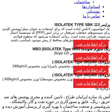
ساختمانی
استانداردها
پشتیبانی
تماس با ما
ISOLATEK TYPE SBK 1
امولسیون لاتکس آماده است که برای استفاده به عنوان سیلر/پوشش کلیدی
برای سیستم‌های حفاظت غیرفعال در برابر آتش (PFP) که مستقیماً اعمال
‌شوند، طراحی شده است. زمانی استفاده می‌شود که سطوح فولادی
ه‌ای حاوی آسترها و پوشش‌های محافظ از پیش موجود نامناسب باشند.
برگه اطلاعات فنی
تورم شوندهWB3 (ISOLATEK Type WB3 )
 پایه آب( با وزن مخصوص 120 lb/gal)
برگه اطلاعات فنی
 300(ISOLATEK Type 300 )
ت پایه گچی آتشپاد با وزن مخصوص پایین(با وزن مخصوص 240kg/m3
برگه اطلاعات فنی
 400(ISOLATEK Type 400 )
ت پایه سیمانی آتشپاد با وزن مخصوص متوسط(با وزن مخصوص 405kg/m3 )
برگه اطلاعات فنی
اره ما
ش پاد سازه ایرانیان طراح ، تامین کننده و مجری پوشش های ضد
یق ، رنگ، عایق و نسوزکاری در حوزه نفت و گاز ،پالایشگاه ،
روشیمی و صنعت ساختمان با بهره گیری از پرسنل آموزش دیده و
صولات معتبر ایرانی و جهانی می باشد .