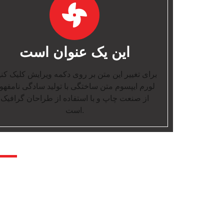
این یک عنوان است
برای تغییر این متن بر روی دکمه ویرایش کلیک کنی
لورم ایپسوم متن ساختگی با تولید سادگی نامفهو
از صنعت چاپ و با استفاده از طراحان گرافیک
است.
دفتر مرکزی:
تهران – خیابان شریعتی – بالاتر از میرداماد – کوچه 
پلاک 42 (مسیریابی)
تلفن:
22222251 – 021
نمابر:
22250947 – 021