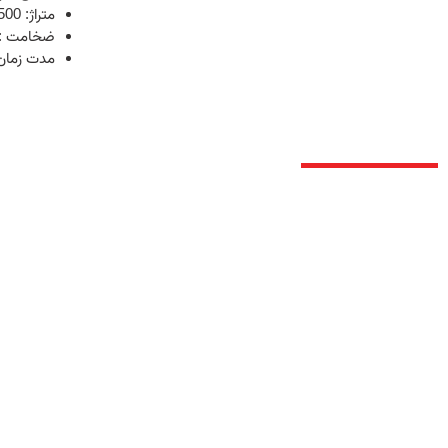
متراژ: 5.500 مترمربع
ضخامت : 20 میلیمت
مدت زمان مق
درباره ما
آتش پاد سازه ایرانیان طراح ، تامین کننده و مجری پوشش های ضد ح
حوزه نفت و گاز ،پالایشگاه ، پتروشیمی و صنعت ساختمان با بهر
محصولات معتبر ایرانی و جهانی می باشد .