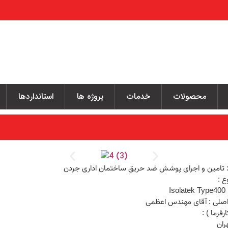
محصولات
خدمات
پروژه ها
استانداردها
 : تامین و اجرای پوشش ضد حریق ساختمان اداری جردن
ع :
I
اصلی : آقای مهندس اعظمی
رفرما ) :
ران