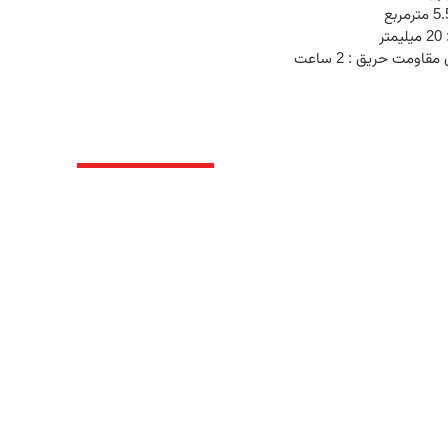
ر
اومت حریق : 2 ساعت
پیوند ها
ریق ، رنگ، عایق و نسوزکاری در
دفتر مرکزی:
تهران اتوبان یادگارشما
ه گیری از پرسنل آموزش دیده و
تلفن:
۰۲۱۲۲۱۱۸۳۹۱
تلفن همراه:
۰۹۰۵۸۰۳۴۸۷۷
کدپستی:
1981717653
ساعات کاری:
شنبه تا چهارشنبه ساعت 8:30 