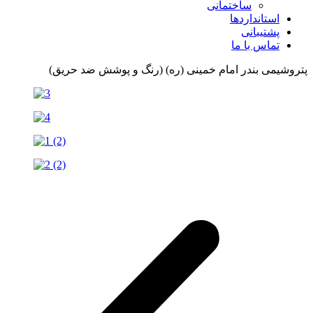
ساختمانی
استانداردها
پشتیبانی
تماس با ما
پتروشیمی بندر امام خمینی (ره) (رنگ و پوشش ضد حریق)